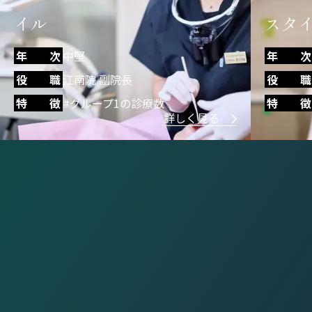
スタイル
年 次
役 職
年 次
中堅
特 徴
役 職
Kファミリー院 院長
特 徴
#歯学博士
詳しく見る