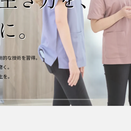
に。
倒的な技術を習得。
磨く。
生を。