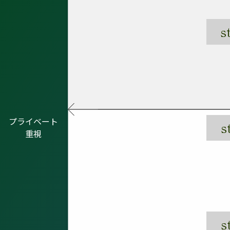
s
プライベート
s
重視
s