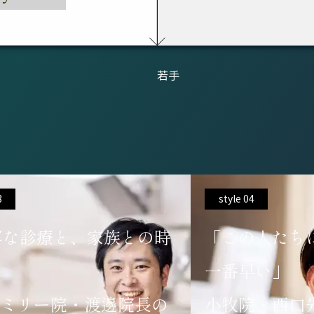
若手
4
style 05
の人たちについていけば
「自分のペー
早い」
り方で」岐阜
院・西口先生のスタイル
のスタイル