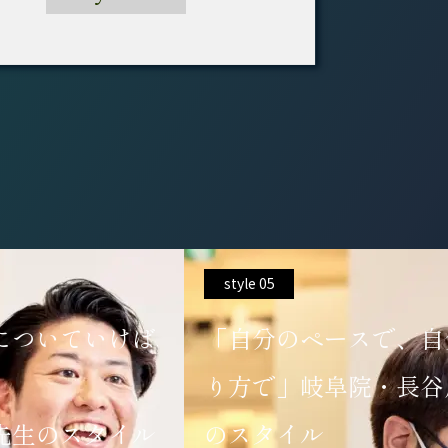
style 06
スで、自分のや
「平日全力、休日は家
院・長谷川先生
小牧院・飯田院長のス
年 次
ベテラン