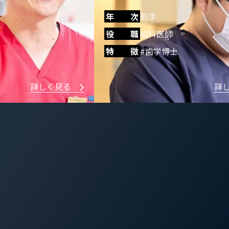
役 職
健誠会 執行役員理事 小
特 徴
#家族との時間
詳しく見る
詳