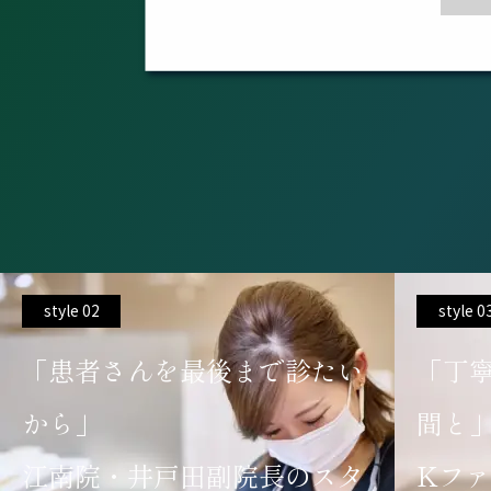
style 03
style 0
「丁寧な診療と、家族との時
「こ
間と」
一番
Kファミリー院・渡邊院長の
小牧