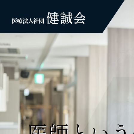
Skip
to
the
content
医師という