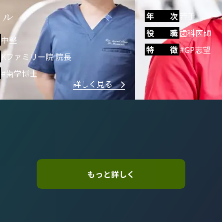
若手
年 次
若手
歯科医師
役 職
歯科医師
#GP志望
特 徴
#歯学博士
詳しく見る
もっと詳しく